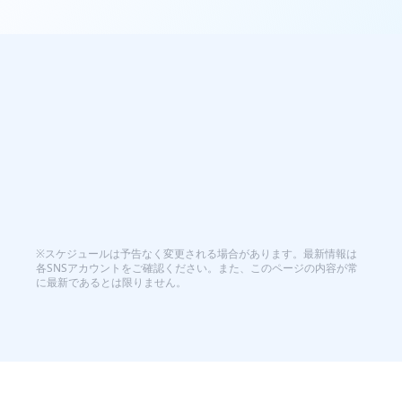
公式X
note
ほしいもの
チャンネル登録して配信を待ってね💎
NOTHING SCHEDULED
※スケジュールは予告なく変更される場合があります。最新情報は
各SNSアカウントをご確認ください。また、このページの内容が常
に最新であるとは限りません。